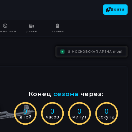
Войти
ОКИРОВКИ
ДЕМКИ
ЗАЯВКИ
® МОСКОВСКАЯ АРЕНА |͇̿P͇̿U͇̿B͇̿|
Конец
сезона
через:
0
0
0
0
дней
часов
минут
секунд