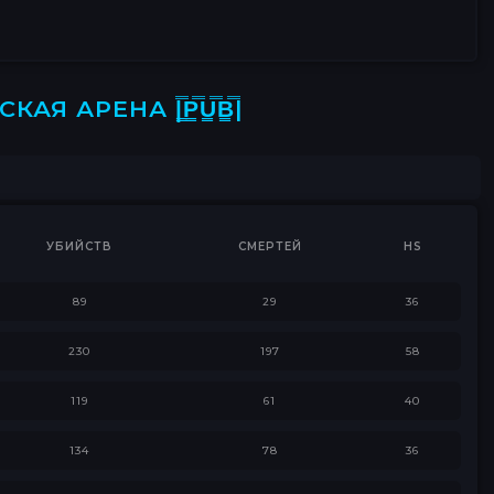
 АРЕНА |͇̿P͇̿U͇̿B͇̿|
УБИЙСТВ
СМЕРТЕЙ
HS
89
29
36
230
197
58
119
61
40
134
78
36