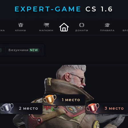
EXPERT-GAME
CS 1.6
ИКА
КЛАНЫ
МАГАЗИН
ДОНАТЫ
ПРАВИЛА
БЛ
W
Везунчики
NEW
1 место
2 место
3 место