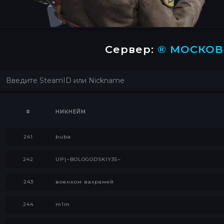
Сервер:
® МОСКОВСКАЯ
#
НИКНЕЙМ
241
buba
242
UP|~BOLOGODSKIY35~
243
военком вахрамей
244
m1m