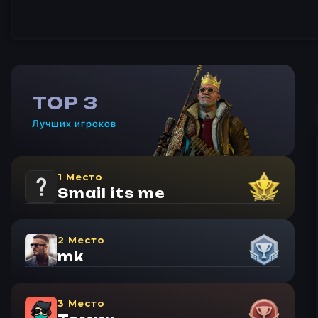
TOP 3
Лучших игроков
1 Место
Smail its me
2 Место
mk
3 Место