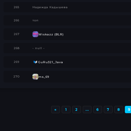
265
Надежда Кадышева
266
топ
267
Wiskazz (BLR)
268
- null -
269
GuRu321_Java
270
ms_69
Назад
«
1
2
...
6
7
8
9