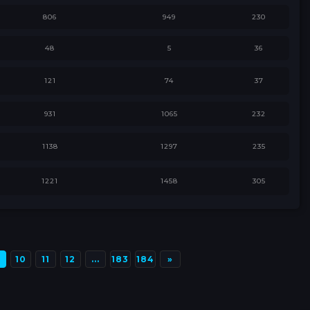
806
949
230
48
5
36
121
74
37
931
1065
232
1138
1297
235
1221
1458
305
Вперед
10
11
12
...
183
184
»